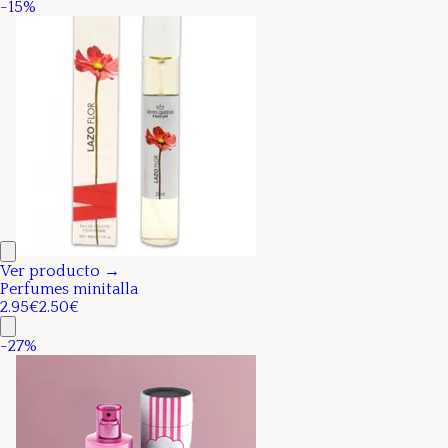
-
15
%
Ver producto →
Perfumes minitalla
2.95€
2.50€
-
27
%