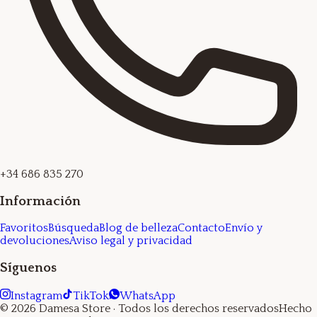
+34 686 835 270
Información
Favoritos
Búsqueda
Blog de belleza
Contacto
Envío y
devoluciones
Aviso legal y privacidad
Síguenos
Instagram
TikTok
WhatsApp
©
2026
Damesa Store
· Todos los derechos reservados
Hecho