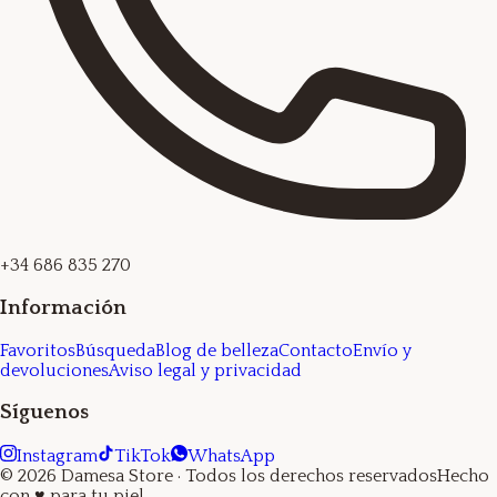
+34 686 835 270
Información
Favoritos
Búsqueda
Blog de belleza
Contacto
Envío y
devoluciones
Aviso legal y privacidad
Síguenos
Instagram
TikTok
WhatsApp
©
2026
Damesa Store
· Todos los derechos reservados
Hecho
con
♥
para tu piel