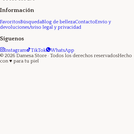
Información
Favoritos
Búsqueda
Blog de belleza
Contacto
Envío y
devoluciones
Aviso legal y privacidad
Síguenos
Instagram
TikTok
WhatsApp
©
2026
Damesa Store
· Todos los derechos reservados
Hecho
con
♥
para tu piel